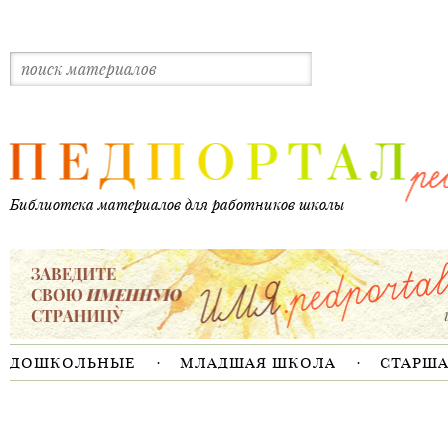
дошкольные
младшая школа
старш