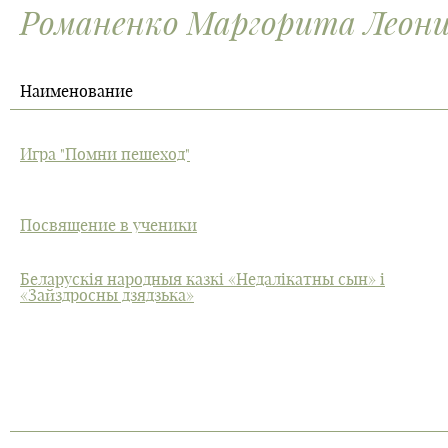
Романенко Маргорита Леон
Наименование
Игра "Помни пешеход"
Посвящение в ученики
Беларускія народныя казкі «Недалікатны сын» і
«Зайздросны дзядзька»